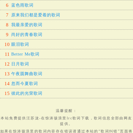
6
蓝色雨歌词
7
原来我们都是爱着的歌词
8
我最亲爱的歌词
9
尚好的青春歌词
10
眼泪歌词
11
Better Me歌词
12
日月歌词
13
午夜圆舞曲歌词
14
忽而今夏歌词
15
彼此的光荣歌词
温馨提醒：
本站免费提供
汪苏泷-在惊涛骇浪里lrc歌词下载
，
歌词
信息全部由网友
提供。
如果在惊涛骇浪里的歌词内容存在错误请通过本站的“歌词纠错”页面将