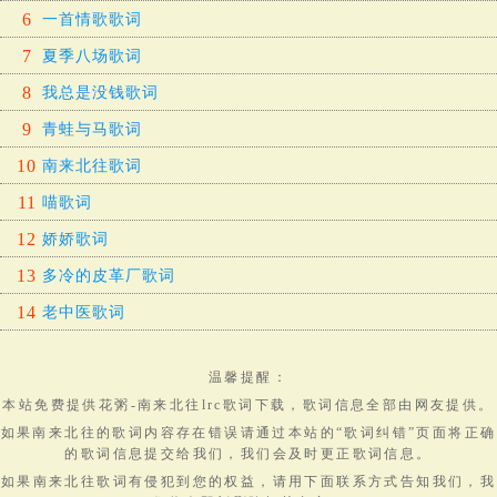
6
一首情歌歌词
7
夏季八场歌词
8
我总是没钱歌词
9
青蛙与马歌词
10
南来北往歌词
11
喵歌词
12
娇娇歌词
13
多冷的皮革厂歌词
14
老中医歌词
温馨提醒：
本站免费提供
花粥-南来北往lrc歌词下载
，
歌词
信息全部由网友提供。
如果南来北往的歌词内容存在错误请通过本站的“歌词纠错”页面将正确
的歌词信息提交给我们，我们会及时更正歌词信息。
如果南来北往歌词有侵犯到您的权益，请用下面联系方式告知我们，我