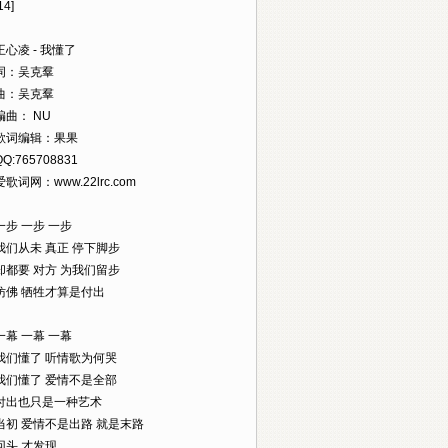
14]
0]王心凌 - 我懂了
00]词：吴克羣
00]曲：吴克羣
0]编曲： NU
00]歌词编辑：果果
]QQ:765708831
0]爱歌词网：www.22lrc.com
0]一步 一步 一步
46]我们从未 真正 停下脚步
46]却都要 对方 为我们留步
97]仿佛 牺牲才算是付出
3]一幕 一幕 一幕
30]我们懂了 听情歌为何哭
35]我们懂了 爱情不是全部
47]付出也只是一种艺术
60]当初 爱情不是出路 就是末路
8]回头 才发现