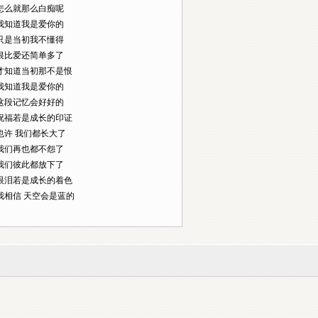
24]怎么就那么白痴呢
78]我知道我是爱你的
00]只是当初我不懂得
24]恨比爱还简单多了
44]才知道当初那不是恨
64]我知道我是爱你的
98]这段记忆会好好的
03]祝福若是成长的印证
29]也许 我们都长大了
56]我们再也都不怨了
74]我们彼此都放下了
91]眼泪若是成长的着色
17]我相信 天空会是蓝的