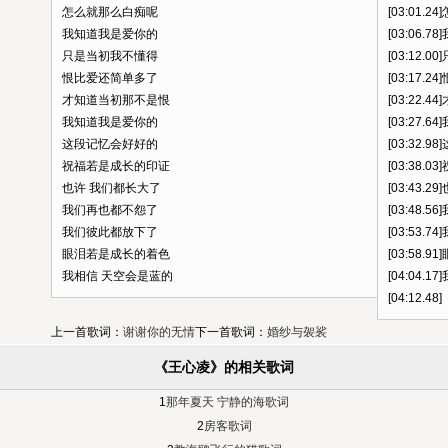
怎么就那么白痴呢
[03:01.
我知道我是爱你的
[03:06.
只是当初我不懂得
[03:12.
恨比爱还简单多了
[03:17.
才知道当初那不是恨
[03:22.
我知道我是爱你的
[03:27.
这段记忆会好好的
[03:32.
祝福若是成长的印证
[03:38.
也许 我们都长大了
[03:43.
我们再也都不怨了
[03:48.
我们彼此都放下了
[03:53.
眼泪若是成长的着色
[03:58.
我相信 天空会是蓝的
[04:04.
[04:12.48]
上一首歌词：
谢谢你的无情
下一首歌词：
婚纱与袈裟
《王心凌》的相关歌词
1
那年夏天 宁静的海歌词
2
房客歌词