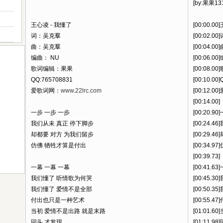
[by:果果13
王心凌 - 我懂了
[00:00.0
词：吴克羣
[00:02.
曲：吴克羣
[00:04.
编曲： NU
[00:06.0
歌词编辑：果果
[00:08.
QQ:765708831
[00:10.00
爱歌词网：
www.22lrc.com
[00:12.0
[00:14.00]
一步 一步 一步
[00:20.9
我们从未 真正 停下脚步
[00:24.
却都要 对方 为我们留步
[00:29.
仿佛 牺牲才算是付出
[00:34.
[00:39.73]
一幕 一幕 一幕
[00:41.6
我们懂了 听情歌为何哭
[00:45.
我们懂了 爱情不是全部
[00:50.
付出也只是一种艺术
[00:55.
当初 爱情不是出路 就是末路
[01:01.
回头 才发现
[01:11.9