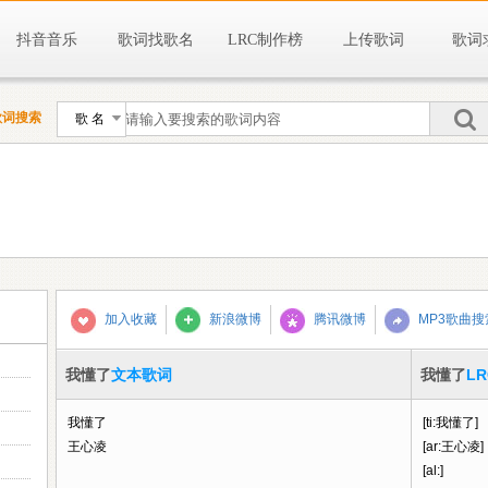
抖音音乐
歌词找歌名
LRC制作榜
上传歌词
歌词
歌词搜索
歌 名
新浪微博
加入收藏
腾讯微博
MP3歌曲搜
我懂了
文本歌词
我懂了
L
我懂了
[ti:我懂了]
王心凌
[ar:王心凌]
[al:]