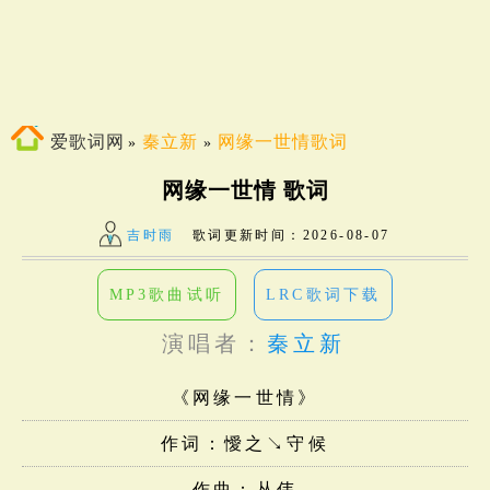
爱歌词网
秦立新
网缘一世情歌词
»
»
网缘一世情 歌词
吉时雨
歌词更新时间：
2026-08-07
MP3歌曲试听
LRC歌词下载
演唱者：
秦立新
《网缘一世情》
作词：懓之↘守候
作曲：丛伟