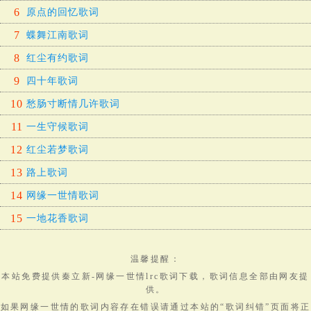
6
原点的回忆歌词
7
蝶舞江南歌词
8
红尘有约歌词
9
四十年歌词
10
愁肠寸断情几许歌词
11
一生守候歌词
12
红尘若梦歌词
13
路上歌词
14
网缘一世情歌词
15
一地花香歌词
温馨提醒：
本站免费提供
秦立新-网缘一世情lrc歌词下载
，
歌词
信息全部由网友提
供。
如果网缘一世情的歌词内容存在错误请通过本站的“歌词纠错”页面将正