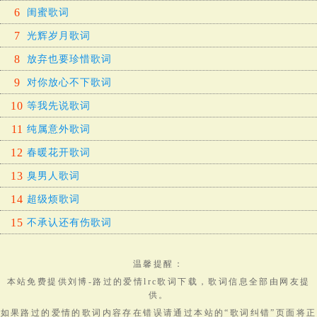
6
闺蜜歌词
7
光辉岁月歌词
8
放弃也要珍惜歌词
9
对你放心不下歌词
10
等我先说歌词
11
纯属意外歌词
12
春暖花开歌词
13
臭男人歌词
14
超级烦歌词
15
不承认还有伤歌词
温馨提醒：
本站免费提供
刘博-路过的爱情lrc歌词下载
，
歌词
信息全部由网友提
供。
如果路过的爱情的歌词内容存在错误请通过本站的“歌词纠错”页面将正