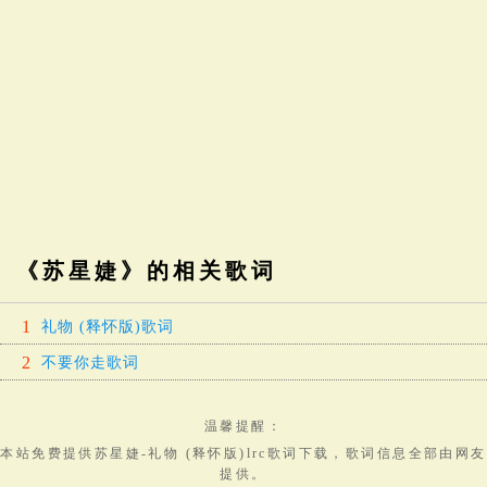
《苏星婕》的相关歌词
1
礼物 (释怀版)歌词
2
不要你走歌词
温馨提醒：
本站免费提供
苏星婕-礼物 (释怀版)lrc歌词下载
，
歌词
信息全部由网友
提供。